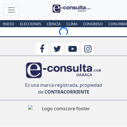
INICIO
ELECCIONES
CIENCIA
CLIMA
CONGRESO
CONURBA
Loading...
Es una marca registrada, propiedad
de
CONTRACORRIENTE