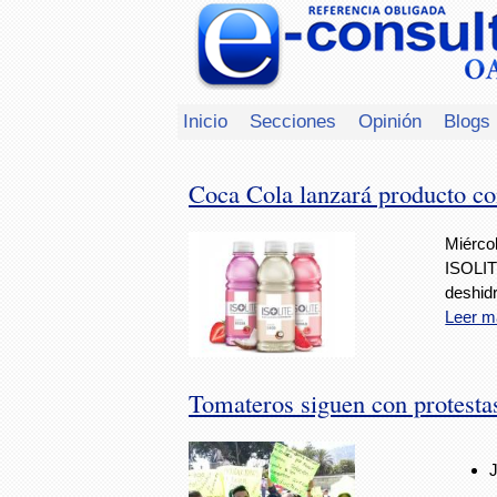
Inicio
Secciones
Opinión
Blogs
Coca Cola lanzará producto con
Miércol
ISOLIT
deshidr
Leer m
Tomateros siguen con protesta