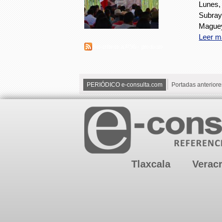
Lunes, 
Subray
Maguey
Leer m
Suscribirse a RSS - producto
PERIÓDICO e-consulta.com
Portadas anteriore
Tlaxcala
Verac