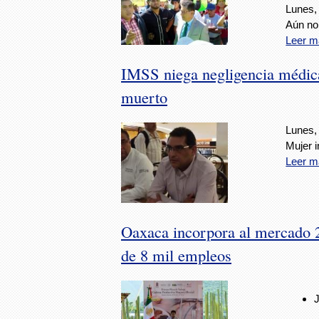
Lunes,
Aún no 
Leer m
IMSS niega negligencia médica
muerto
Lunes,
Mujer i
Leer m
Oaxaca incorpora al mercado 2
de 8 mil empleos
J