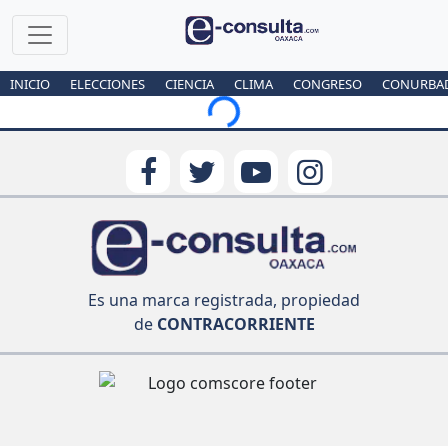
INICIO
ELECCIONES
CIENCIA
CLIMA
CONGRESO
CONURBA
Loading...
Es una marca registrada, propiedad
de
CONTRACORRIENTE