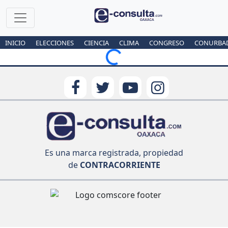
INICIO
ELECCIONES
CIENCIA
CLIMA
CONGRESO
CONURBA
Loading...
Es una marca registrada, propiedad
de
CONTRACORRIENTE