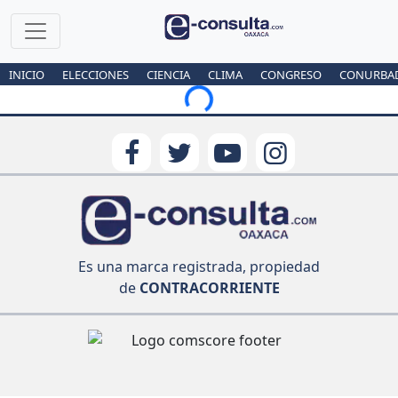
INICIO
ELECCIONES
CIENCIA
CLIMA
CONGRESO
CONURBA
Loading...
Es una marca registrada, propiedad
de
CONTRACORRIENTE