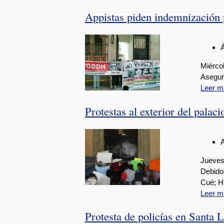
Appistas piden indemnización p
Miércol
Asegur
Leer m
Protestas al exterior del pala
Jueves
Debido 
Cué; H
Leer m
Protesta de policías en Santa 