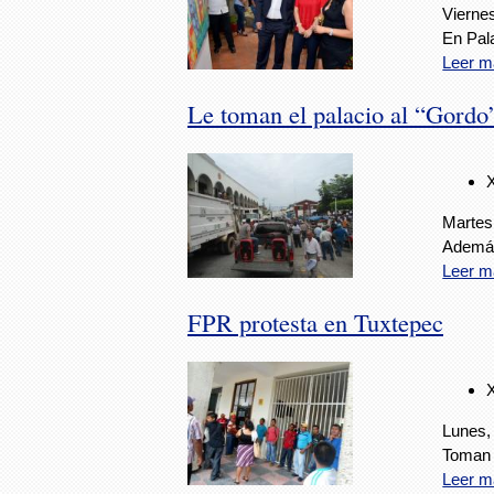
Viernes
En Pala
Leer m
Le toman el palacio al “Gordo
Martes,
Además
Leer m
FPR protesta en Tuxtepec
Lunes, 
Toman e
Leer m