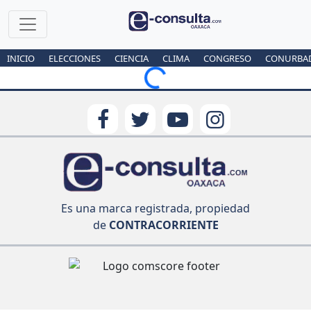
INICIO
ELECCIONES
CIENCIA
CLIMA
CONGRESO
CONURBA
Loading...
Es una marca registrada, propiedad
de
CONTRACORRIENTE