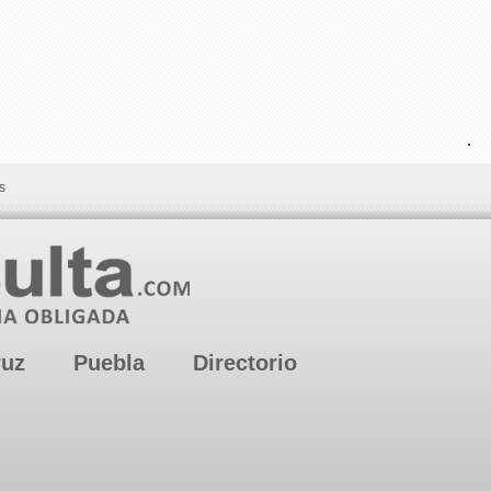
.
s
ruz
Puebla
Directorio