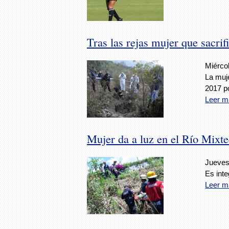
Tras las rejas mujer que sacrif
Miércol
La muj
2017 po
Leer m
Mujer da a luz en el Río Mixt
Jueves,
Es inte
Leer m