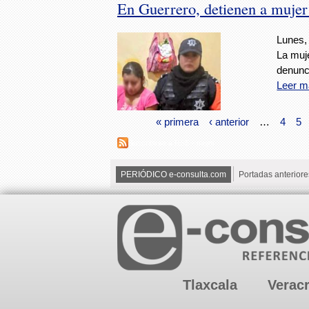
En Guerrero, detienen a mujer
Lunes, 
La muje
denunc
Leer m
« primera
‹ anterior
…
4
5
Suscribirse a RSS - mujer
PERIÓDICO e-consulta.com
Portadas anteriore
Tlaxcala
Verac