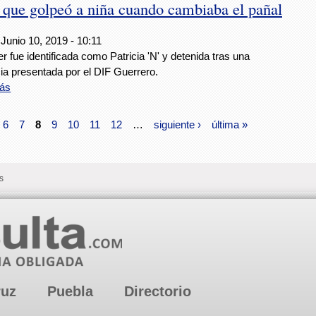
 que golpeó a niña cuando cambiaba el pañal
Junio 10, 2019 - 10:11
r fue identificada como Patricia 'N' y detenida tras una
ia presentada por el DIF Guerrero.
ás
6
7
8
9
10
11
12
…
siguiente ›
última »
s
ruz
Puebla
Directorio