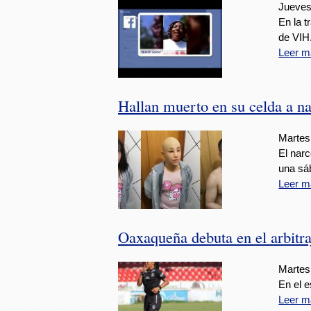
Jueves
En la 
de VIH
Leer m
Hallan muerto en su celda a na
Martes,
El nar
una sá
Leer m
Oaxaqueña debuta en el arbitra
Martes,
En el e
Leer m