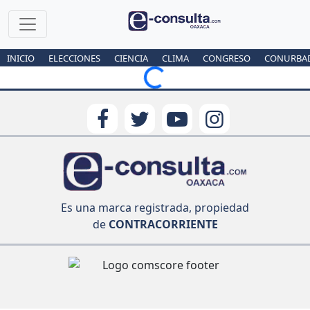
INICIO
ELECCIONES
CIENCIA
CLIMA
CONGRESO
CONURBA
Loading...
Es una marca registrada, propiedad
de
CONTRACORRIENTE