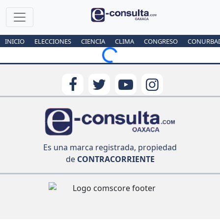
INICIO
ELECCIONES
CIENCIA
CLIMA
CONGRESO
CONURBA
Loading...
Es una marca registrada, propiedad
de
CONTRACORRIENTE