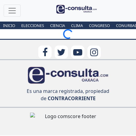
INICIO
ELECCIONES
CIENCIA
CLIMA
CONGRESO
CONURBA
Loading...
Es una marca registrada, propiedad
de
CONTRACORRIENTE