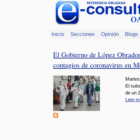
Inicio
Secciones
Opinión
Blogs
El Gobierno de López Obrador 
contagios de coronavirus en M
Martes,
El sub
de un 
Leer m
Suscribirse a RSS - Lóperz-Gatell