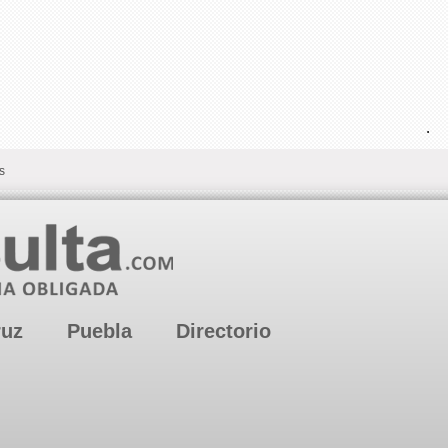
.
s
ruz
Puebla
Directorio