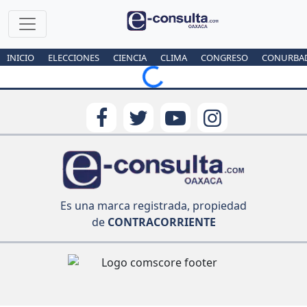
INICIO
ELECCIONES
CIENCIA
CLIMA
CONGRESO
CONURBA
Loading...
Es una marca registrada, propiedad
de
CONTRACORRIENTE