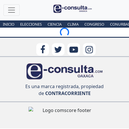
INICIO
ELECCIONES
CIENCIA
CLIMA
CONGRESO
CONURBA
Loading...
Es una marca registrada, propiedad
de
CONTRACORRIENTE