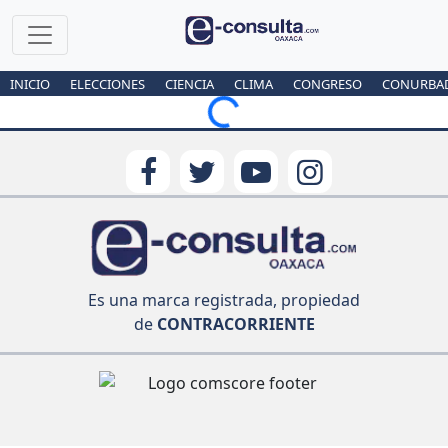
INICIO
ELECCIONES
CIENCIA
CLIMA
CONGRESO
CONURBA
Loading...
Es una marca registrada, propiedad
de
CONTRACORRIENTE