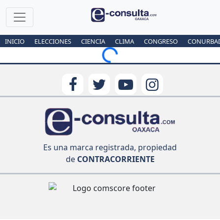
INICIO
ELECCIONES
CIENCIA
CLIMA
CONGRESO
CONURBA
Loading...
Es una marca registrada, propiedad
de
CONTRACORRIENTE