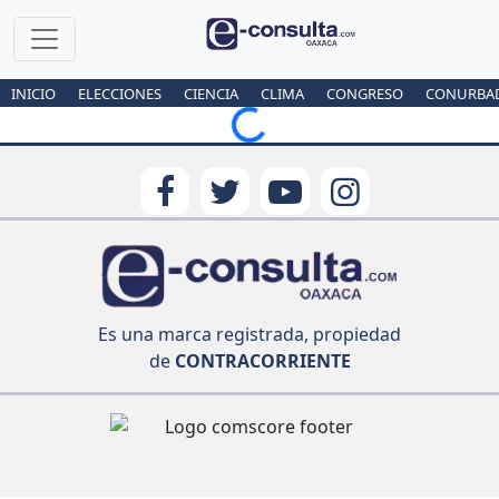
INICIO
ELECCIONES
CIENCIA
CLIMA
CONGRESO
CONURBA
Loading...
Es una marca registrada, propiedad
de
CONTRACORRIENTE