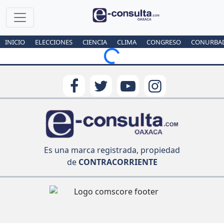
INICIO
ELECCIONES
CIENCIA
CLIMA
CONGRESO
CONURBA
Loading...
Es una marca registrada, propiedad
de
CONTRACORRIENTE