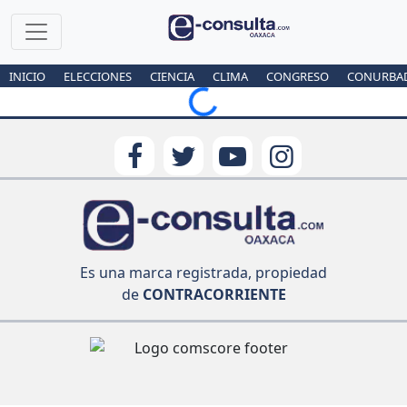
INICIO
ELECCIONES
CIENCIA
CLIMA
CONGRESO
CONURBA
Loading...
Es una marca registrada, propiedad
de
CONTRACORRIENTE