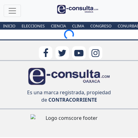
INICIO
ELECCIONES
CIENCIA
CLIMA
CONGRESO
CONURBA
Loading...
Es una marca registrada, propiedad
de
CONTRACORRIENTE