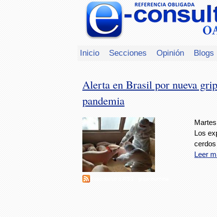
Inicio
Secciones
Opinión
Blogs
Alerta en Brasil por nueva gri
pandemia
Martes,
Los exp
cerdos
Leer m
Suscribirse a RSS - gripe porcina