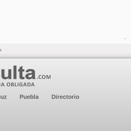
.
s
ruz
Puebla
Directorio