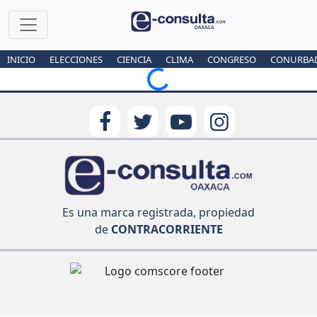
INICIO
ELECCIONES
CIENCIA
CLIMA
CONGRESO
CONURBA
Loading...
Es una marca registrada, propiedad
de
CONTRACORRIENTE