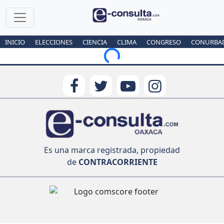
INICIO
ELECCIONES
CIENCIA
CLIMA
CONGRESO
CONURBA
Loading...
Es una marca registrada, propiedad
de
CONTRACORRIENTE