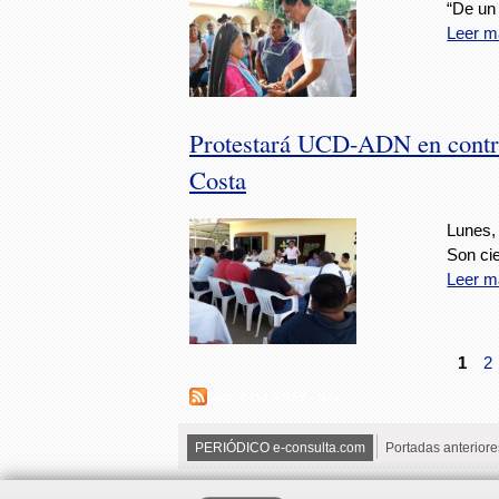
“De un
Leer m
Protestará UCD-ADN en contra 
Costa
Lunes,
Son ci
Leer m
1
2
Suscribirse a RSS - falta
PERIÓDICO e-consulta.com
Portadas anteriore