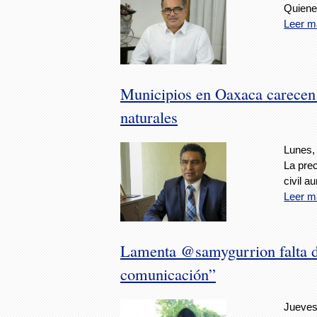
Quiene
Leer m
Municipios en Oaxaca carecen 
naturales
Lunes,
La prec
civil 
Leer m
Lamenta @samygurrion falta d
comunicación”
Jueves,