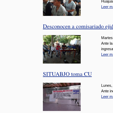
Huajua
Leer m
Desconocen a comisariado ejid
Martes
Ante la
ingresa
Leer m
SITUABJO toma CU
Lunes,
Ante in
Leer m