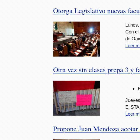
Otorga Legislativo nuevas facu
Lunes, 
Con el 
de Oax
Leer m
Otra vez sin clases prepa 3 y 
Jueves
El STA
Leer m
Propone Juan Mendoza acotar f