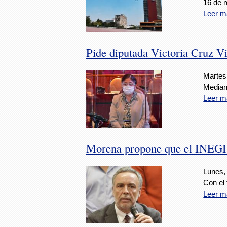
16 de 
Leer m
Pide diputada Victoria Cruz V
Martes
Mediant
Leer m
Morena propone que el INEGI t
Lunes,
Con el 
Leer m