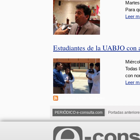
Martes
Para q
Leer m
Estudiantes de la UABJO con 
Miérco
Todas 
con no
Leer m
Suscribirse a RSS - facultades
PERIÓDICO e-consulta.com
Portadas anteriore