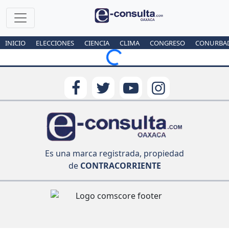
INICIO
ELECCIONES
CIENCIA
CLIMA
CONGRESO
CONURBA
Loading...
Es una marca registrada, propiedad
de
CONTRACORRIENTE