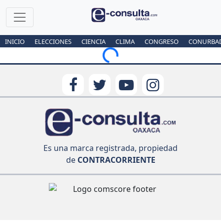
INICIO
ELECCIONES
CIENCIA
CLIMA
CONGRESO
CONURBA
Loading...
Es una marca registrada, propiedad
de
CONTRACORRIENTE