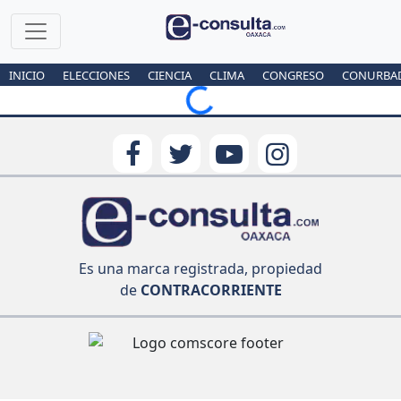
INICIO
ELECCIONES
CIENCIA
CLIMA
CONGRESO
CONURBA
Loading...
Es una marca registrada, propiedad
de
CONTRACORRIENTE