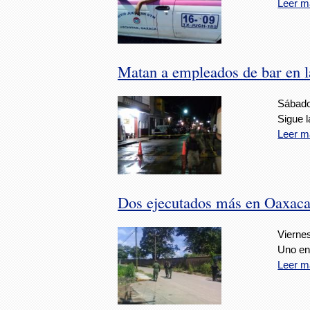
Leer m
Matan a empleados de bar en 
Sábado
Sigue l
Leer m
Dos ejecutados más en Oaxac
Viernes
Uno en
Leer m