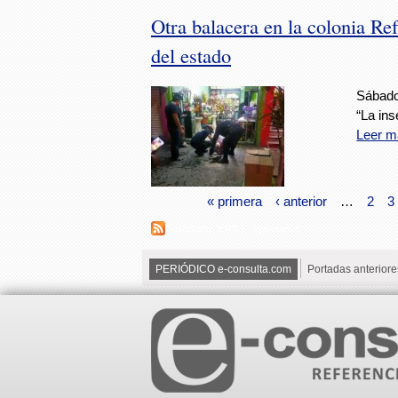
Otra balacera en la colonia Re
del estado
Sábado,
“La ins
Leer m
« primera
‹ anterior
…
2
3
Suscribirse a RSS - ejecutados
PERIÓDICO e-consulta.com
Portadas anteriore