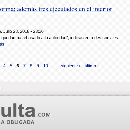
forma; además tres ejecutados en el interior
 Julio 28, 2018 - 23:26
eguridad ha rebasado a la autoridad”, indican en redes sociales.
ás
4
5
6
7
8
9
10
…
siguiente ›
última »
s