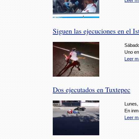
Leer m
Siguen las ejecuciones en el I
Sábado
Uno en
Leer m
Dos ejecutados en Tuxtepec
Lunes, 
En inme
Leer m