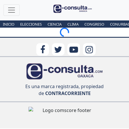
INICIO
ELECCIONES
CIENCIA
CLIMA
CONGRESO
CONURBA
Loading...
Es una marca registrada, propiedad
de
CONTRACORRIENTE