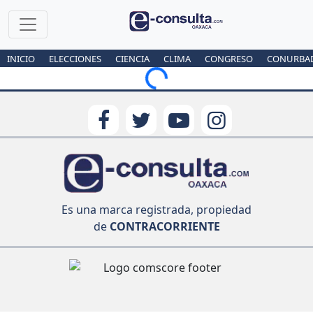
INICIO
ELECCIONES
CIENCIA
CLIMA
CONGRESO
CONURBA
Loading...
Es una marca registrada, propiedad
de
CONTRACORRIENTE