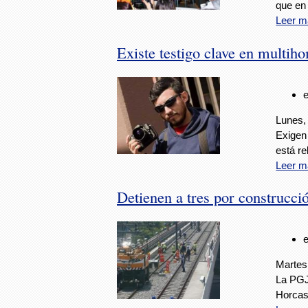
que en 
Leer m
Existe testigo clave en multih
Lunes,
Exigen 
está re
Leer m
Detienen a tres por construcci
Martes,
La PGJD
Horcasi