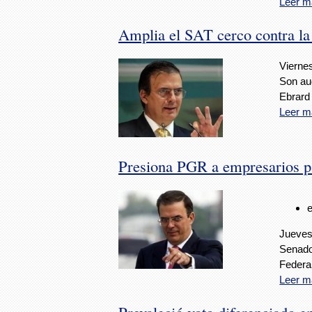
Leer m
Amplia el SAT cerco contra la
Viernes
Son au
Ebrard
Leer m
Presiona PGR a empresarios p
Jueves,
Senador
Federal
Leer m
Prevaleció voto diferenciado e