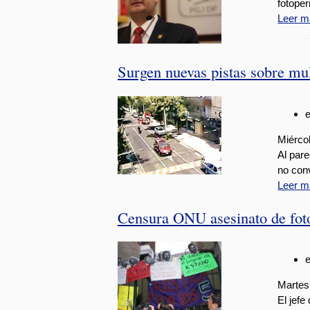
fotoper
Leer m
Surgen nuevas pistas sobre mul
Miércol
Al par
no conv
Leer m
Censura ONU asesinato de foto
Martes,
El jefe