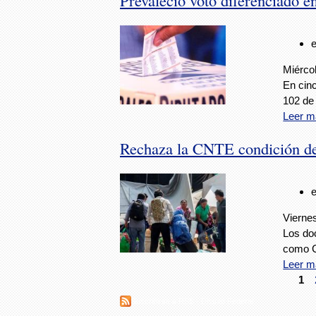
Miércol
En cin
102 de 
Leer m
Rechaza la CNTE condición de
Viernes
Los do
como C
Leer m
1
Suscribirse a RSS - Distrito Federal