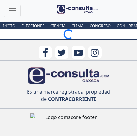
INICIO
ELECCIONES
CIENCIA
CLIMA
CONGRESO
CONURBA
Loading...
Es una marca registrada, propiedad
de
CONTRACORRIENTE