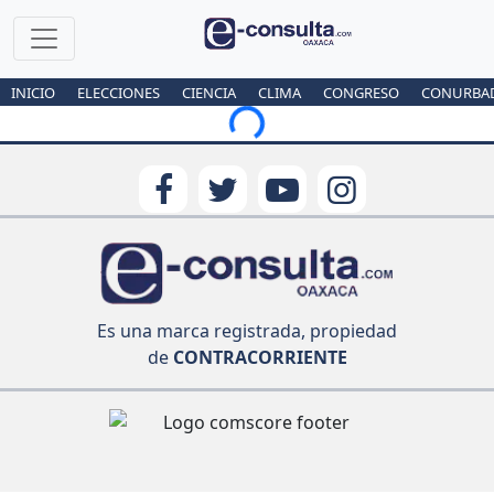
INICIO
ELECCIONES
CIENCIA
CLIMA
CONGRESO
CONURBA
Loading...
Es una marca registrada, propiedad
de
CONTRACORRIENTE