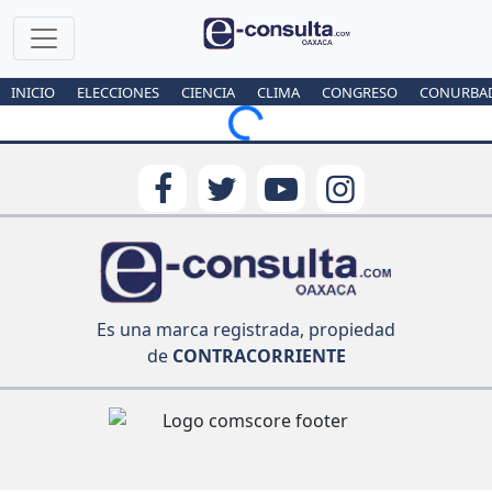
INICIO
ELECCIONES
CIENCIA
CLIMA
CONGRESO
CONURBA
Loading...
Es una marca registrada, propiedad
de
CONTRACORRIENTE