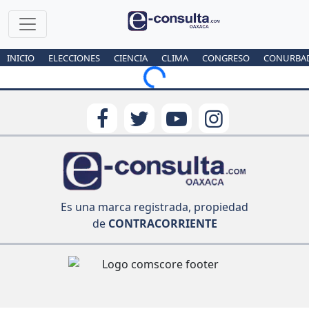
INICIO
ELECCIONES
CIENCIA
CLIMA
CONGRESO
CONURBA
Loading...
Es una marca registrada, propiedad
de
CONTRACORRIENTE