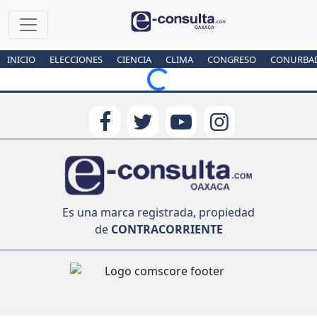
INICIO
ELECCIONES
CIENCIA
CLIMA
CONGRESO
CONURBA
Loading...
Es una marca registrada, propiedad
de
CONTRACORRIENTE