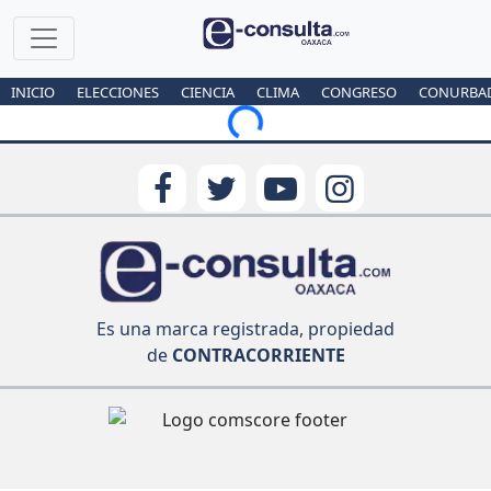
INICIO
ELECCIONES
CIENCIA
CLIMA
CONGRESO
CONURBA
Loading...
Es una marca registrada, propiedad
de
CONTRACORRIENTE