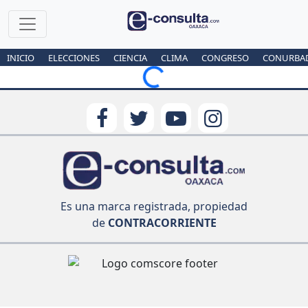
INICIO
ELECCIONES
CIENCIA
CLIMA
CONGRESO
CONURBA
Loading...
Es una marca registrada, propiedad
de
CONTRACORRIENTE