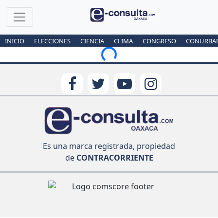
INICIO
ELECCIONES
CIENCIA
CLIMA
CONGRESO
CONURBA
Loading...
Es una marca registrada, propiedad
de
CONTRACORRIENTE