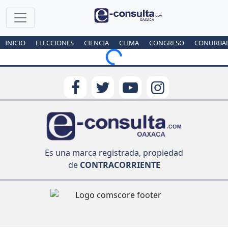
INICIO
ELECCIONES
CIENCIA
CLIMA
CONGRESO
CONURBA
Loading...
Es una marca registrada, propiedad
de
CONTRACORRIENTE