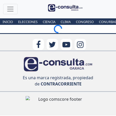
INICIO
ELECCIONES
CIENCIA
CLIMA
CONGRESO
CONURBA
Loading...
Es una marca registrada, propiedad
de
CONTRACORRIENTE