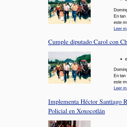
Doming
En tan 
este m
Leer m
Cumple diputado Carol con Ch
Doming
En tan 
este m
Leer m
Implementa Héctor Santiago R
Policial en Xoxocotlán