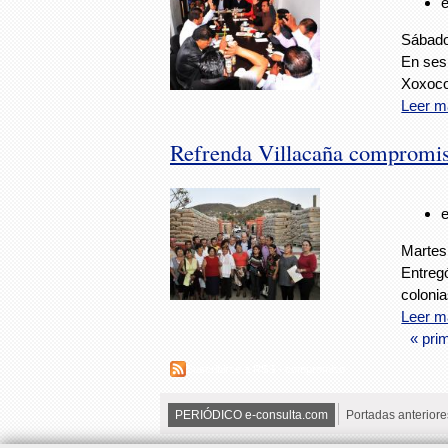
Sábado,
En sesi
Xoxocot
Leer m
Refrenda Villacaña compromiso
Martes
Entregó
coloni
Leer m
« pri
Suscribirse a RSS - compromiso.
PERIÓDICO e-consulta.com
Portadas anteriore