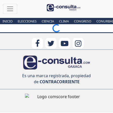
INICIO
ELECCIONES
CIENCIA
CLIMA
CONGRESO
CONURBA
Loading...
Es una marca registrada, propiedad
de
CONTRACORRIENTE