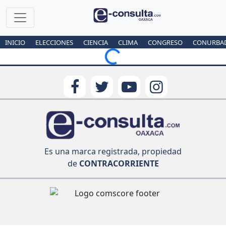
INICIO
ELECCIONES
CIENCIA
CLIMA
CONGRESO
CONURBA
Loading...
Es una marca registrada, propiedad
de
CONTRACORRIENTE