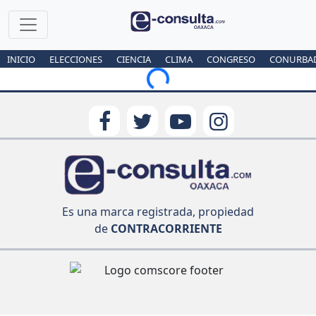
INICIO
ELECCIONES
CIENCIA
CLIMA
CONGRESO
CONURBA
Loading...
Es una marca registrada, propiedad
de
CONTRACORRIENTE