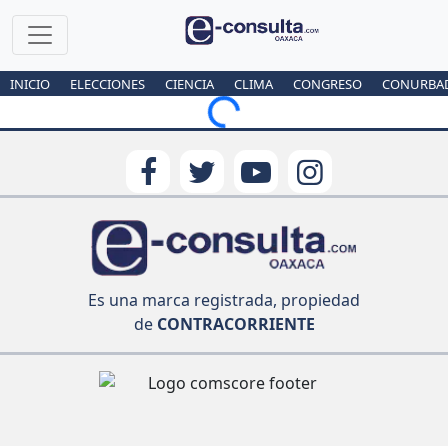
INICIO
ELECCIONES
CIENCIA
CLIMA
CONGRESO
CONURBA
Loading...
Es una marca registrada, propiedad
de
CONTRACORRIENTE