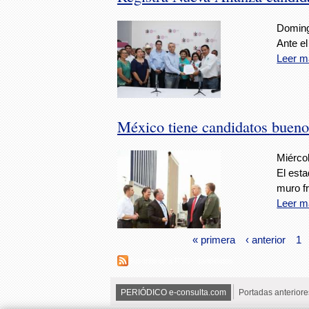
Doming
Ante e
Leer m
México tiene candidatos bueno
Miérco
El esta
muro fr
Leer m
« primera
‹ anterior
1
Suscribirse a RSS - candidatos
PERIÓDICO e-consulta.com
Portadas anteriore