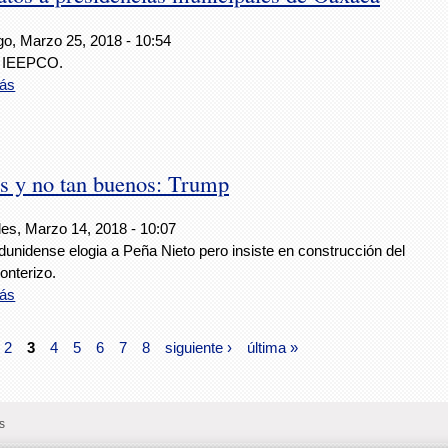
o, Marzo 25, 2018 - 10:54
l IEEPCO.
ás
s y no tan buenos: Trump
les, Marzo 14, 2018 - 10:07
dunidense elogia a Peña Nieto pero insiste en construcción del
onterizo.
ás
2
3
4
5
6
7
8
siguiente ›
última »
s