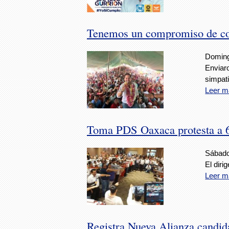
Tenemos un compromiso de cor
Doming
Enviaro
simpati
Leer m
Toma PDS Oaxaca protesta a 67
Sábado,
El diri
Leer m
Registra Nueva Alianza candid