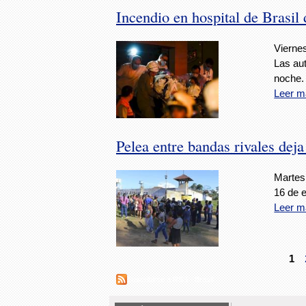
Incendio en hospital de Brasil
Vierne
Las aut
noche.
Leer m
Pelea entre bandas rivales dej
Martes,
16 de e
Leer m
1
Suscribirse a RSS - Brasil