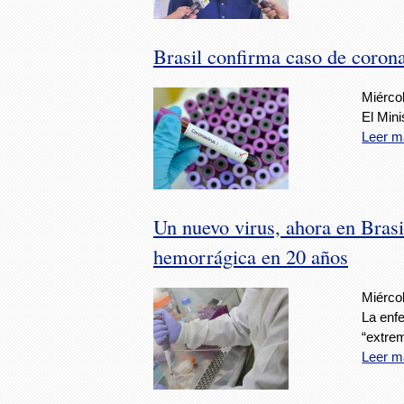
Brasil confirma caso de coron
Miércol
El Mini
Leer m
Un nuevo virus, ahora en Brasi
hemorrágica en 20 años
Miércol
La enf
“extre
Leer m