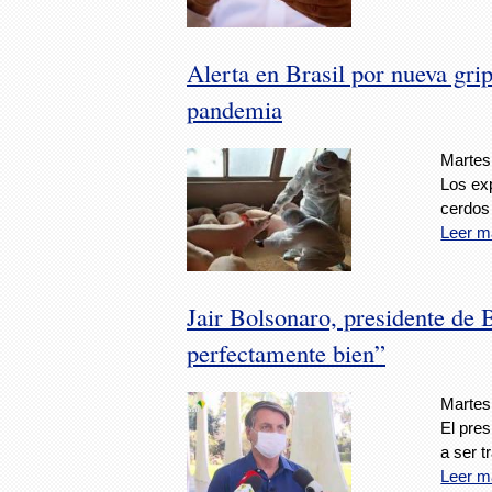
Alerta en Brasil por nueva gri
pandemia
Martes,
Los exp
cerdos
Leer m
Jair Bolsonaro, presidente de B
perfectamente bien”
Martes,
El pre
a ser t
Leer m