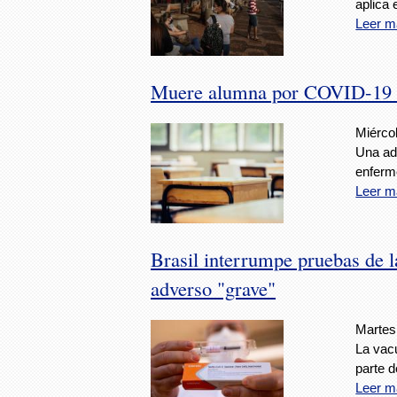
aplica 
Leer m
Muere alumna por COVID-19 tra
Miérco
Una ad
enferme
Leer m
Brasil interrumpe pruebas de l
adverso "grave"
Martes
La vac
parte 
Leer m